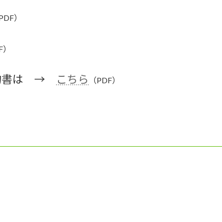
PDF）
F）
誓約書は →
こちら
（PDF）