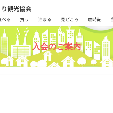
くり観光協会
食べる
買う
泊まる
見どころ
歳時記
入会のご案内