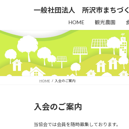
コ
ナ
一般社団法人 所沢市まちづ
ン
ビ
テ
ゲ
HOME
観光農園
ン
ー
ツ
シ
へ
ョ
ス
ン
キ
に
ッ
移
プ
動
HOME
入会のご案内
入会のご案内
当協会では会員を随時募集しております。